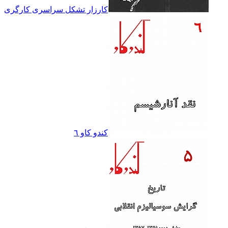
کارزار تشکل سراسرى کارگرى
کندو کاو ٦