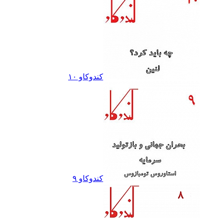
کندوکاو ١٠
کندوکاو ٩