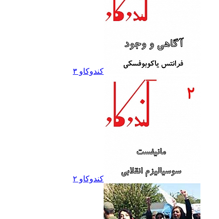
کندوکاو ۳
کندوکاو ۲