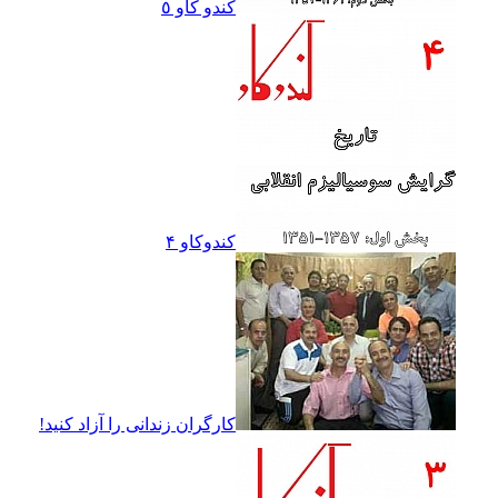
کندو کاو ٥
کندوکاو ۴
کارگران زندانى را آزاد کنيد!