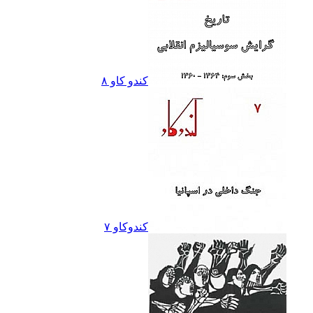
کندو کاو ٨
کندوکاو ۷