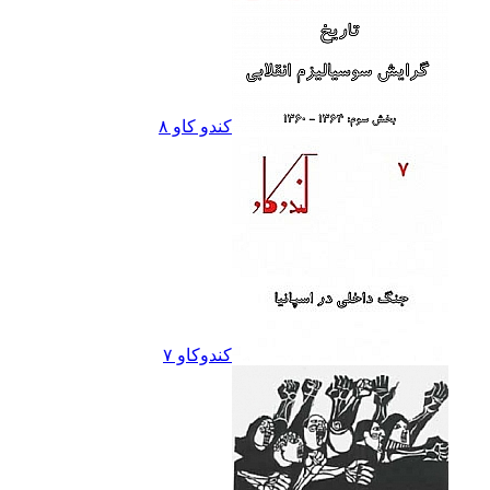
کندو کاو ٨
کندوکاو ۷