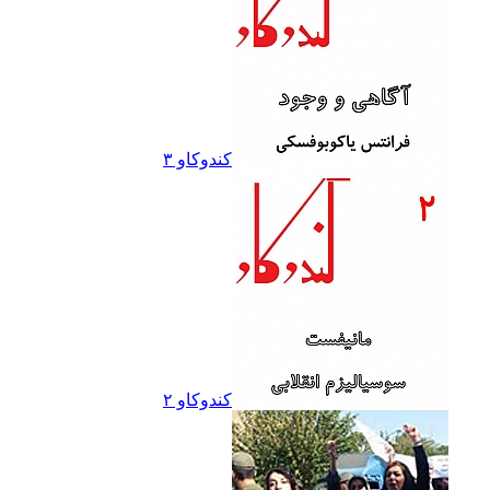
کندوکاو ۳
کندوکاو ۲