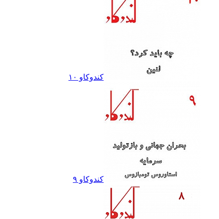
کندوکاو ١٠
کندوکاو ٩