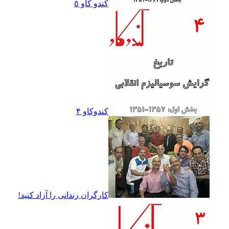
کندو کاو ٥
کندوکاو ۴
کارگران زندانى را آزاد کنيد!