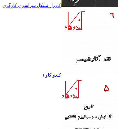
کارزار تشکل سراسرى کارگرى
کندو کاو ٦