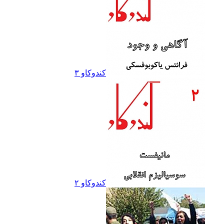
کندوکاو ۳
کندوکاو ۲