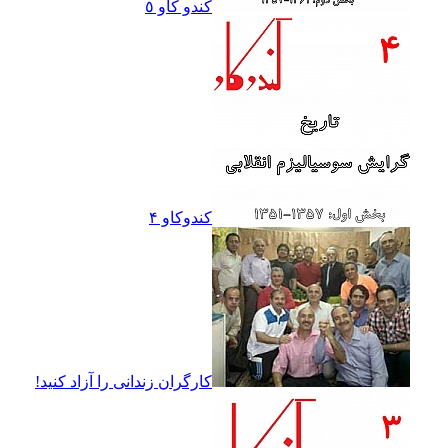
کندو کاو ٥
کندوکاو ۴
کارگران زندانى را آزاد کنيد!