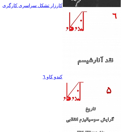
کارزار تشکل سراسرى کارگرى
کندو کاو ٦