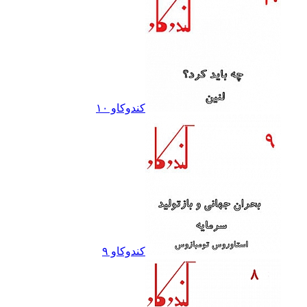
کندوکاو ١٠
کندوکاو ٩