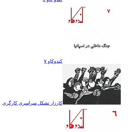
کندوکاو ۷
کارزار تشکل سراسرى کارگرى