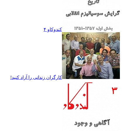
کندوکاو ۴
کارگران زندانى را آزاد کنيد!