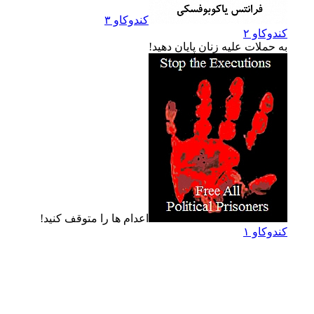
کندوکاو ۳
کندوکاو ۲
به حملات عليه زنان پايان دهيد!
اعدام ها را متوقف کنيد!
کندوکاو ۱