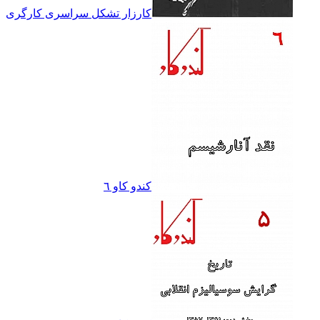
کارزار تشکل سراسرى کارگرى
کندو کاو ٦