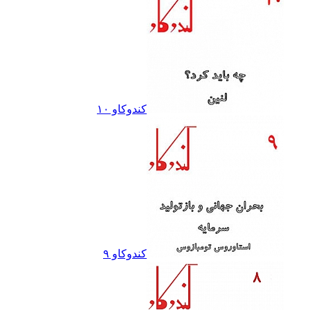
کندوکاو ١٠
کندوکاو ٩