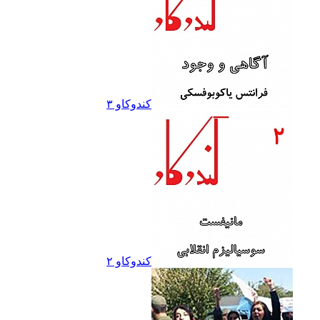
کندوکاو ۳
کندوکاو ۲