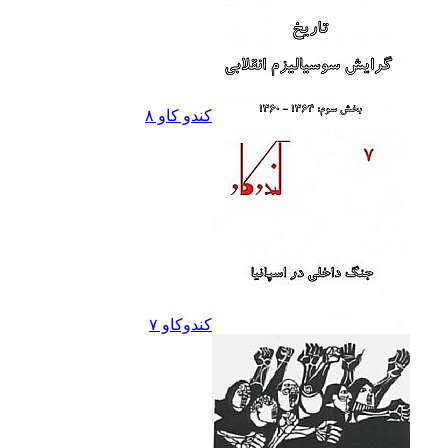
کندو کاو ٨
کندوکاو ۷