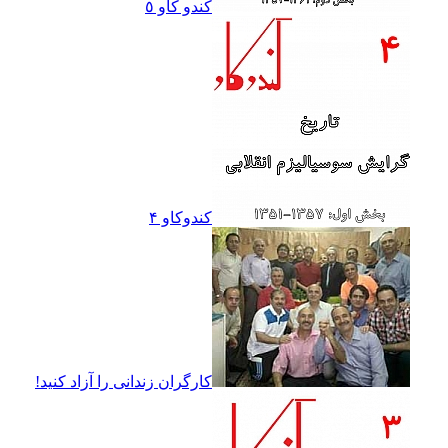
کندو کاو ٥
کندوکاو ۴
کارگران زندانى را آزاد کنيد!